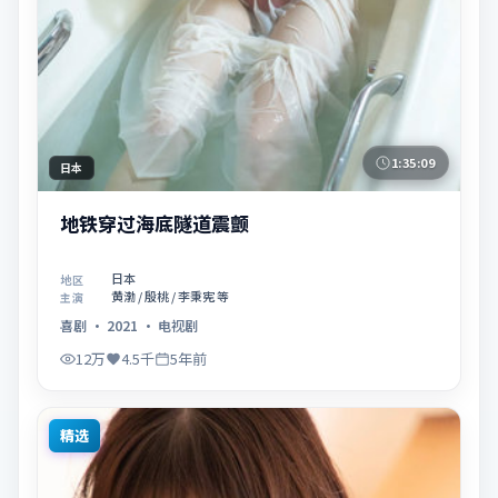
1:35:09
日本
地铁穿过海底隧道震颤
日本
地区
黄渤 / 殷桃 / 李秉宪 等
主演
喜剧
·
2021
·
电视剧
12万
4.5千
5年前
精选