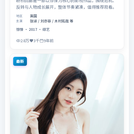
断桥回廊是一部以惊悚为核心的影视作品，围绕危机、
反转与人物成长展开，整体节奏紧凑，值得推荐观看。
英国
地区
张译 / 刘亦菲 / 木村拓哉 等
主演
惊悚
·
2017
·
综艺
2.8万
3千
9年前
最新