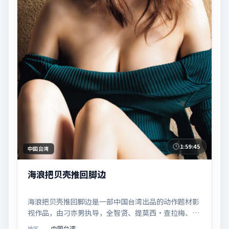
1:59:45
中国台湾
海浪把贝壳推回脚边
海浪把贝壳推回脚边是一部中国台湾出品的动作题材影
视作品，由刁亦男执导，全智贤、提莫西·查拉梅、章
子怡等联合主演，于2018年11月14日在院线首映。影
中国台湾
地区