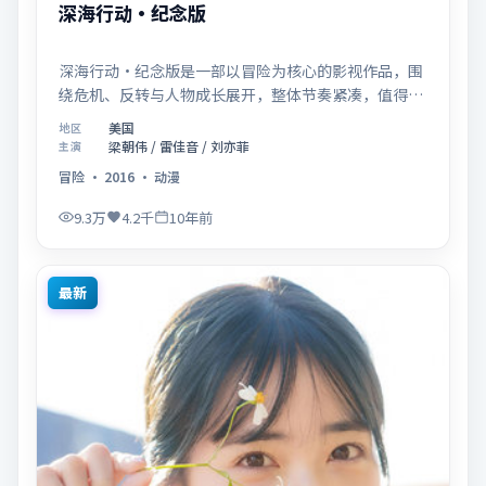
深海行动·纪念版
深海行动·纪念版是一部以冒险为核心的影视作品，围
绕危机、反转与人物成长展开，整体节奏紧凑，值得推
荐观看。
美国
地区
梁朝伟 / 雷佳音 / 刘亦菲
主演
冒险
·
2016
·
动漫
9.3万
4.2千
10年前
最新