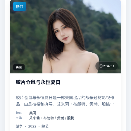
热门
2:34:51
美国
胶片仓鼠与永恒夏日
胶片仓鼠与永恒夏日是一部美国出品的战争题材影视作
品，由是枝裕和执导，艾米莉·布朗特、黄渤、殷桃等
联合主演，于2022年10月17日在院线首映。影片围绕
美国
地区
「记忆拼图里的真相碎片」展开叙事，镜头语言克制而
艾米莉·布朗特 / 黄渤 / 殷桃
主演
富有张力，节奏起伏得当，人物弧光完整；配乐与场面
战争
·
2022
·
综艺
调度强化了类型片的观感体验，亦留有可供解读的细节