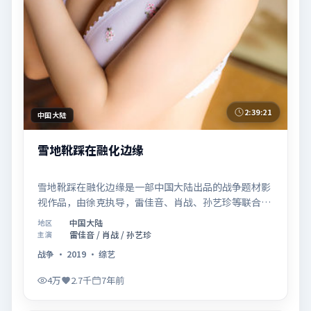
2:39:21
中国大陆
雪地靴踩在融化边缘
雪地靴踩在融化边缘是一部中国大陆出品的战争题材影
视作品，由徐克执导，雷佳音、肖战、孙艺珍等联合主
演，于2019年07月26日在院线首映。影片围绕「记忆
中国大陆
地区
拼图里的真相碎片」展开叙事，镜头语言克制而富有张
雷佳音 / 肖战 / 孙艺珍
主演
力，节奏起伏得当，人物弧光完整；配乐与场面调度强
战争
·
2019
·
综艺
化了类型片的观感体验，亦留有可供解读的细节空间，
适合关注现实主义叙事与人物关系的观众观看与收藏。
4万
2.7千
7年前