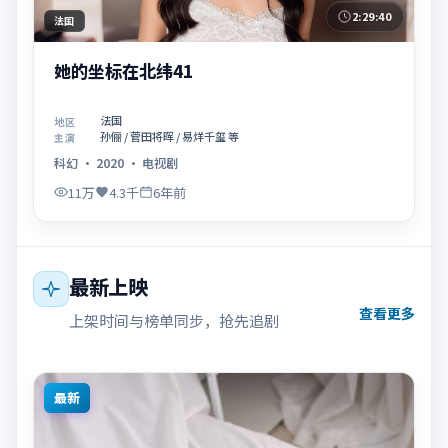
2:29:40
法国
她的坐标在北纬41
法国
地区
孙俪 / 菅田将晖 / 易烊千玺 等
主演
科幻
·
2020
·
电视剧
11万
4.3千
6年前
最新上映
查看更多
上架时间与榜单同步，抢先追剧
最新