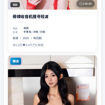
2:05:45
英国
阁楼收音机搜寻短波
英国
地区
李秉宪 / 汤唯 / 孙俪
主演
家庭
·
2025
·
电视剧
12万
4.4千
1年前
精选