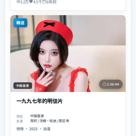
12万
4.5千
6年前
精选
1:38:49
中国香港
一九九七年的明信片
中国香港
地区
蒋欣 / 汤姆·哈迪 / 周迅 等
主演
惊悚
·
2023
·
动漫