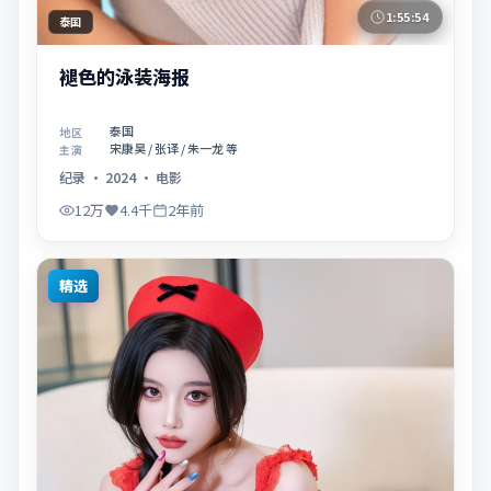
1:55:54
泰国
褪色的泳装海报
泰国
地区
宋康昊 / 张译 / 朱一龙 等
主演
纪录
·
2024
·
电影
12万
4.4千
2年前
精选