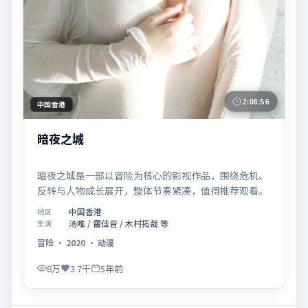
2:08:56
中国香港
暗夜之城
暗夜之城是一部以冒险为核心的影视作品，围绕危机、
反转与人物成长展开，整体节奏紧凑，值得推荐观看。
中国香港
地区
汤唯 / 雷佳音 / 木村拓哉 等
主演
冒险
·
2020
·
动漫
8万
3.7千
5年前