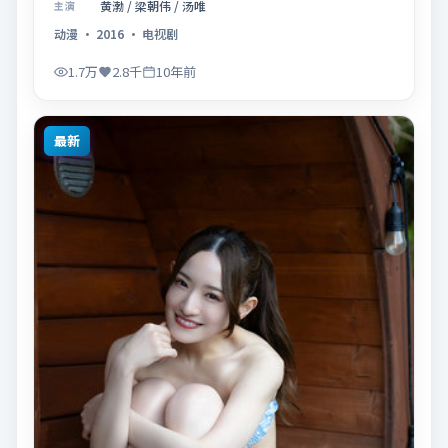
黄渤 / 梁朝伟 / 汤唯
主演
动漫
·
2016
·
电视剧
1.7万
2.8千
10年前
最新