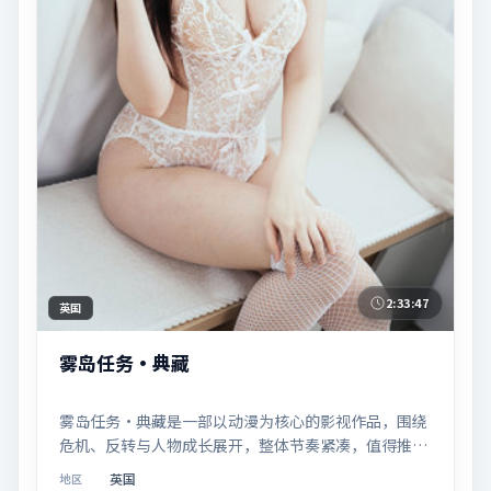
2:33:47
英国
雾岛任务·典藏
雾岛任务·典藏是一部以动漫为核心的影视作品，围绕
危机、反转与人物成长展开，整体节奏紧凑，值得推荐
观看。
英国
地区