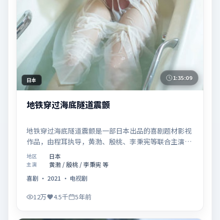
1:35:09
日本
地铁穿过海底隧道震颤
地铁穿过海底隧道震颤是一部日本出品的喜剧题材影视
作品，由程耳执导，黄渤、殷桃、李秉宪等联合主演，
于2021年08月27日在院线首映。影片围绕「爱的迟疑
日本
地区
与勇敢迈出的一步」展开叙事，镜头语言克制而富有张
黄渤 / 殷桃 / 李秉宪 等
主演
力，节奏起伏得当，人物弧光完整；配乐与场面调度强
喜剧
·
2021
·
电视剧
化了类型片的观感体验，亦留有可供解读的细节空间，
适合关注现实主义叙事与人物关系的观众观看与收藏。
12万
4.5千
5年前