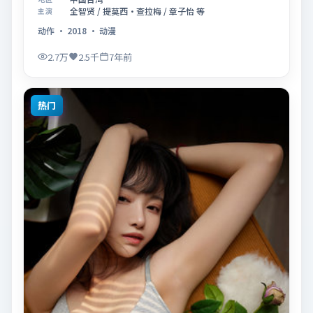
片围绕「爱的迟疑与勇敢迈出的一步」展开叙事，镜头
全智贤 / 提莫西·查拉梅 / 章子怡 等
主演
语言克制而富有张力，节奏起伏得当，人物弧光完整；
动作
·
2018
·
动漫
配乐与场面调度强化了类型片的观感体验，亦留有可供
解读的细节空间，适合关注现实主义叙事与人物关系的
2.7万
2.5千
7年前
观众观看与收藏。
热门