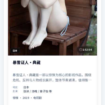
1:52:54
日本
暴雪证人·典藏
暴雪证人·典藏是一部以惊悚为核心的影视作品，围绕
危机、反转与人物成长展开，整体节奏紧凑，值得推荐
观看。
日本
地区
张译 / 汤唯 / 章子怡 等
主演
惊悚
·
2019
·
电视剧