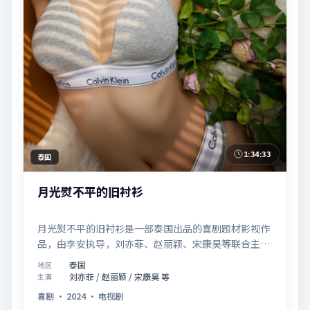
1:34:33
泰国
月光熨不平的旧衬衫
月光熨不平的旧衬衫是一部泰国出品的喜剧题材影视作
品，由李安执导，刘亦菲、赵丽颖、宋康昊等联合主
演，于2024年11月18日在院线首映。影片围绕「爱的
泰国
地区
迟疑与勇敢迈出的一步」展开叙事，镜头语言克制而富
刘亦菲 / 赵丽颖 / 宋康昊 等
主演
有张力，节奏起伏得当，人物弧光完整；配乐与场面调
喜剧
·
2024
·
电视剧
度强化了类型片的观感体验，亦留有可供解读的细节空