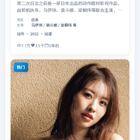
第二次日出之前是一部日本出品的动作题材影视作品，
由郭帆执导，马伊琍、裴斗娜、梁朝伟等联合主演，于
2021年02月05日在院线首映。影片围绕「爱的迟疑与
日本
地区
勇敢迈出的一步」展开叙事，镜头语言克制而富有张
马伊琍 / 裴斗娜 / 梁朝伟 等
主演
力，节奏起伏得当，人物弧光完整；配乐与场面调度强
动作
·
2021
·
动漫
化了类型片的观感体验，亦留有可供解读的细节空间，
适合关注现实主义叙事与人物关系的观众观看与收藏。
7.7万
3.5千
5年前
热门