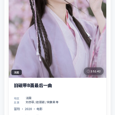
2:51:42
法国
旧磁带B面最后一曲
法国
地区
刘亦菲 / 赵丽颖 / 宋康昊 等
主演
冒险
·
2020
·
电影