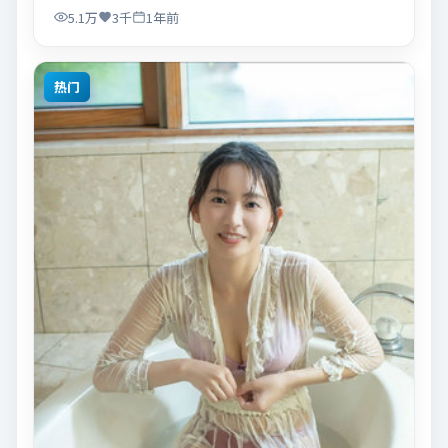
间，适合关注现实主义叙事与人物关系的观众观看与收
5.1万
3千
1年前
藏。
热门