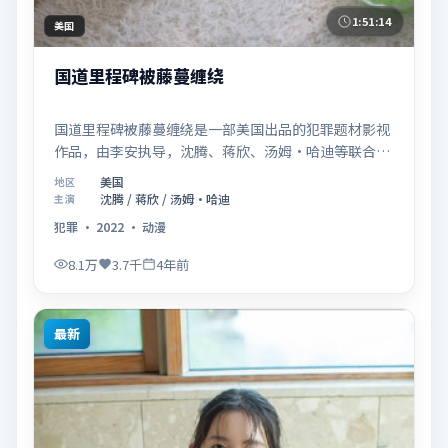
1:51:14
美国
国道里程碑被藤蔓缠绕
国道里程碑被藤蔓缠绕是一部美国出品的犯罪题材影视
作品，由李安执导，沈腾、蒋欣、汤姆·哈迪等联合主
演，于2022年07月22日在院线首映。影片围绕「小人
美国
地区
物与大历史的交错」展开叙事，镜头语言克制而富有张
沈腾 / 蒋欣 / 汤姆·哈迪
主演
力，节奏起伏得当，人物弧光完整；配乐与场面调度强
犯罪
·
2022
·
动漫
化了类型片的观感体验，亦留有可供解读的细节空间，
适合关注现实主义叙事与人物关系的观众观看与收藏。
8.1万
3.7千
4年前
最新