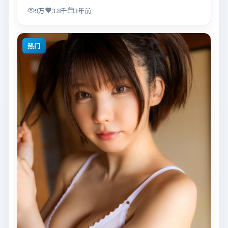
空间，适合关注现实主义叙事与人物关系的观众观看与
9万
3.8千
3年前
收藏。
热门